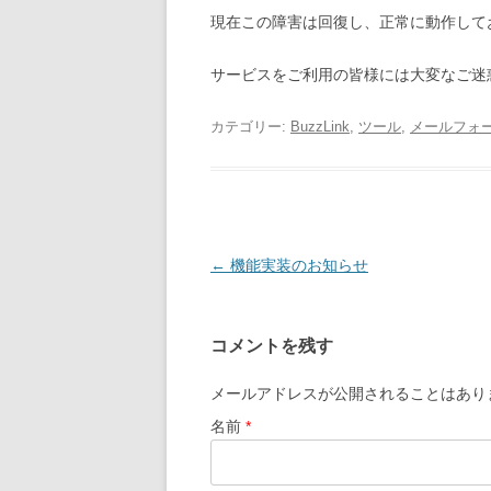
現在この障害は回復し、正常に動作して
サービスをご利用の皆様には大変なご迷
カテゴリー:
BuzzLink
,
ツール
,
メールフォ
投稿ナビゲーション
←
機能実装のお知らせ
コメントを残す
メールアドレスが公開されることはあり
名前
*