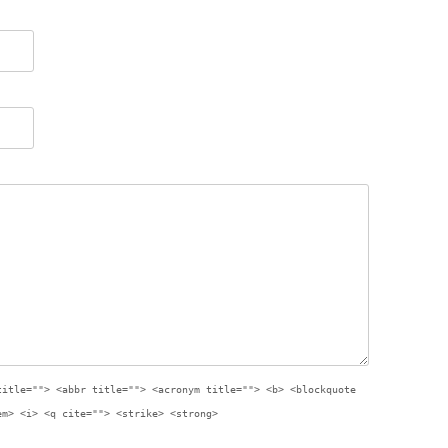
title=""> <abbr title=""> <acronym title=""> <b> <blockquote
em> <i> <q cite=""> <strike> <strong>